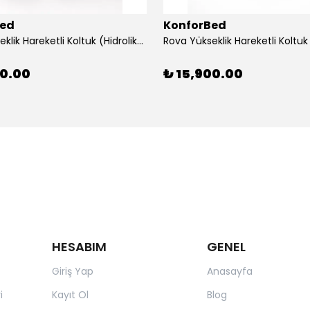
Bed
KonforBed
Rova Yükseklik Hareketli Koltuk (Hidrolik) Beyaz-Gri
00.00
₺ 15,900.00
HESABIM
GENEL
Giriş Yap
Anasayfa
i
Kayıt Ol
Blog