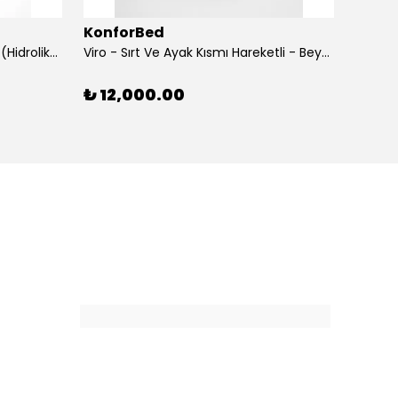
KonforBed
Konf
Rova Yükseklik Hareketli Koltuk (Hidrolik) Beyaz
Viro - Sırt Ve Ayak Kısmı Hareketli - Beyaz
₺ 12,000.00
₺ 15