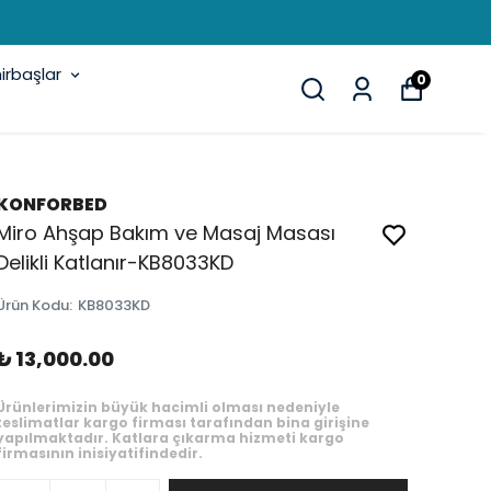
rbaşlar
0
KONFORBED
Miro Ahşap Bakım ve Masaj Masası
Delikli Katlanır-KB8033KD
Ürün Kodu
:
KB8033KD
₺ 13,000.00
Ürünlerimizin büyük hacimli olması nedeniyle
teslimatlar kargo firması tarafından bina girişine
yapılmaktadır. Katlara çıkarma hizmeti kargo
firmasının inisiyatifindedir.