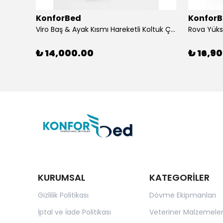
KonforBed
Konfor
Viro Baş & Ayak Kısmı Hareketli Koltuk Çift Bacaklı
₺ 14,000.00
₺ 16,9
KURUMSAL
KATEGORİLER
Gizlilik Politikası
Dövme Ekipmanları
İptal ve İade Politikası
Veteriner Malzemeler