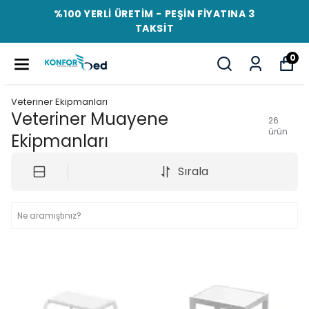
%100 YERLİ ÜRETİM - PEŞİN FİYATINA 3
TAKSİT
0
Veteriner Ekipmanları
Veteriner Muayene
26
ürün
Ekipmanları
Sırala