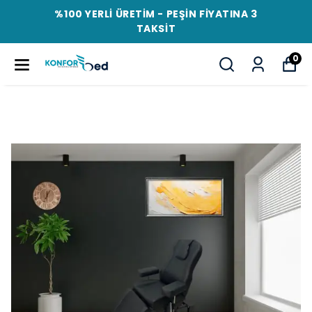
ÜCRETSİZ KARGO! - PEŞİN FİYATINA 3
TAKSİT
0