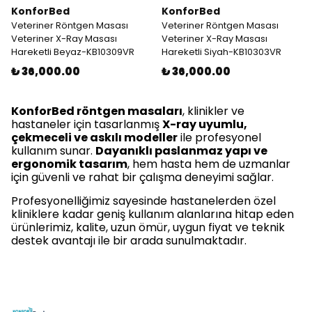
KonforBed
KonforBed
Veteriner Röntgen Masası
Veteriner Röntgen Masası
Veteriner X-Ray Masası
Veteriner X-Ray Masası
Hareketli Beyaz-KB10309VR
Hareketli Siyah-KB10303VR
₺ 36,000.00
₺ 36,000.00
KonforBed röntgen masaları
, klinikler ve
hastaneler için tasarlanmış
X-ray uyumlu,
çekmeceli ve askılı modeller
ile profesyonel
kullanım sunar.
Dayanıklı paslanmaz yapı ve
ergonomik tasarım
, hem hasta hem de uzmanlar
için güvenli ve rahat bir çalışma deneyimi sağlar.
Profesyonelliğimiz sayesinde hastanelerden özel
kliniklere kadar geniş kullanım alanlarına hitap eden
ürünlerimiz
, kalite, uzun ömür, uygun fiyat ve teknik
destek avantajı ile bir arada sunulmaktadır.