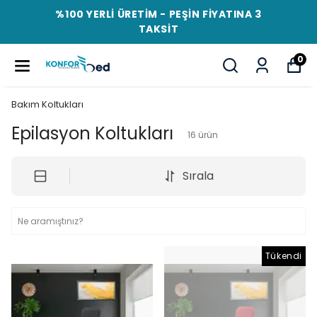
%100 YERLİ ÜRETİM - PEŞİN FİYATINA 3
TAKSİT
0
Bakım Koltukları
Epilasyon Koltukları
16
ürün
Sırala
Tükendi