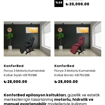
%
20
₺ 20,000.00
KonforBed
KonforBed
Florya 3 Motorlu Kumandalı
Florya 3 Motorlu Kumandalı
Koltuk Siyah-KB7501BK
Koltuk Bordo-KB7502BK
₺ 28,000.00
₺ 28,000.00
KonforBed epilasyon koltukları
, güzellik ve estetik
merkezleri için tasarlanmış
motorlu, hidrolik ve
manuel ayarlanabilir
modelleriyle kullanım