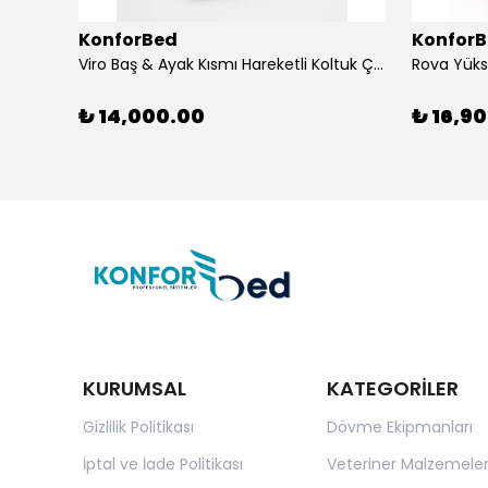
KonforBed
Konfor
Viro Baş & Ayak Kısmı Hareketli Koltuk Çift Bacaklı
₺ 14,000.00
₺ 16,9
KURUMSAL
KATEGORİLER
Gizlilik Politikası
Dövme Ekipmanları
İptal ve İade Politikası
Veteriner Malzemeler