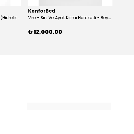
KonforBed
Konf
Rova Yükseklik Hareketli Koltuk (Hidrolik) Beyaz
Viro - Sırt Ve Ayak Kısmı Hareketli - Beyaz
₺ 12,000.00
₺ 15