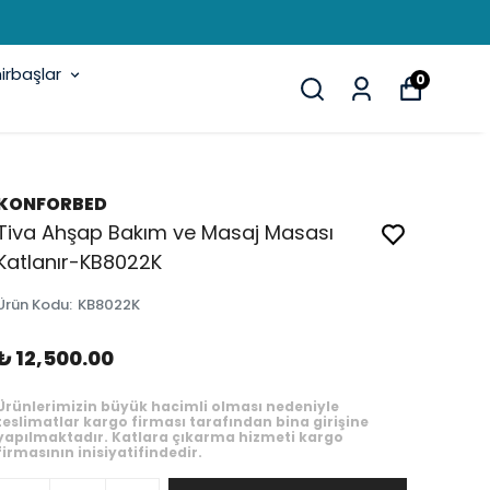
rbaşlar
0
KONFORBED
Tiva Ahşap Bakım ve Masaj Masası
Katlanır-KB8022K
Ürün Kodu
:
KB8022K
₺ 12,500.00
Ürünlerimizin büyük hacimli olması nedeniyle
teslimatlar kargo firması tarafından bina girişine
yapılmaktadır. Katlara çıkarma hizmeti kargo
firmasının inisiyatifindedir.