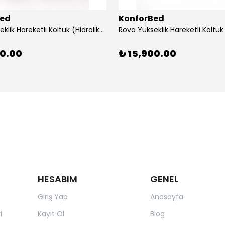
Bed
KonforBed
Rova Yükseklik Hareketli Koltuk (Hidrolik) Beyaz-Gri
00.00
₺ 15,900.00
HESABIM
GENEL
Giriş Yap
Anasayfa
i
Kayıt Ol
Blog