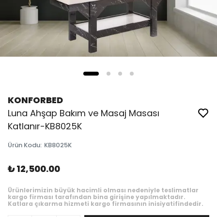
KONFORBED
Luna Ahşap Bakım ve Masaj Masası
Katlanır-KB8025K
Ürün Kodu
:
KB8025K
₺ 12,500.00
Ürünlerimizin büyük hacimli olması nedeniyle teslimatlar
kargo firması tarafından bina girişine yapılmaktadır.
Katlara çıkarma hizmeti kargo firmasının inisiyatifindedir.