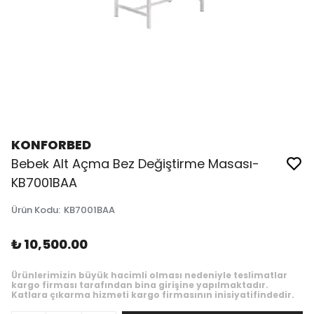
KONFORBED
Bebek Alt Açma Bez Değiştirme Masası-
KB7001BAA
Ürün Kodu
:
KB7001BAA
₺ 10,500.00
Ürünlerimizin büyük hacimli olması nedeniyle teslimatlar
kargo firması tarafından bina girişine yapılmaktadır.
Katlara çıkarma hizmeti kargo firmasının inisiyatifindedir.