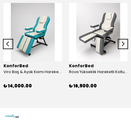
KonforBed
KonforBed
Viro Baş & Ayak Kısmı Hareketli Koltuk Çift Bacaklı
Rova Yükseklik Hareketli Koltuk (Hidrolik) Beyaz-Gri
₺ 14,000.00
₺ 16,900.00