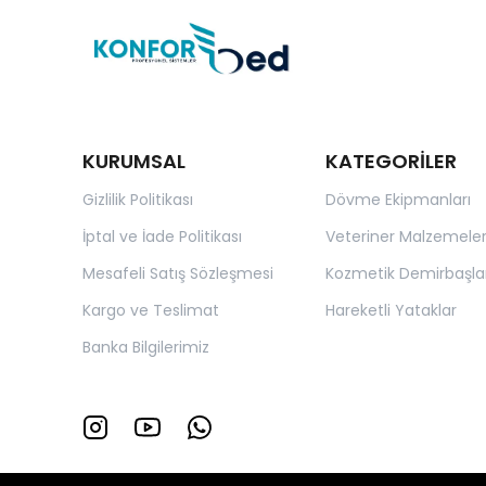
KURUMSAL
KATEGORİLER
Gizlilik Politikası
Dövme Ekipmanları
İptal ve İade Politikası
Veteriner Malzemeler
Mesafeli Satış Sözleşmesi
Kozmetik Demirbaşla
Kargo ve Teslimat
Hareketli Yataklar
Banka Bilgilerimiz