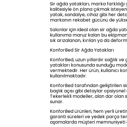
Sir ağda yatakları, marka farklılığ
kalitesiyle ön plana çıkmak isteye
yatak, sandalye, cihaz gibi her deta
markanın rekabet gücünü de yüksel
Salonlar için ideal olan sir ağda ya
kullanıma maruz kalan bu ekipmanla
sık arızalanan, kırılan ya da def
KonforBed Sir Ağda Yatakları
KonforBed, uzun yıllardır sağlık ve g
yatakları konusunda sunduğu modell
vermektedir. Her ürün, kullanıcı k
kullanılmaktadır.
KonforBed tarafından geliştirilen sir 
başlık açısı gibi detaylar opsiyone
Tekerlekli modeller, alan dar olan sa
sunar.
KonforBed ürünleri, hem yerli üret
garanti süreleri ve yedek parça te
aşamalarda müşteri memnuniyeti es