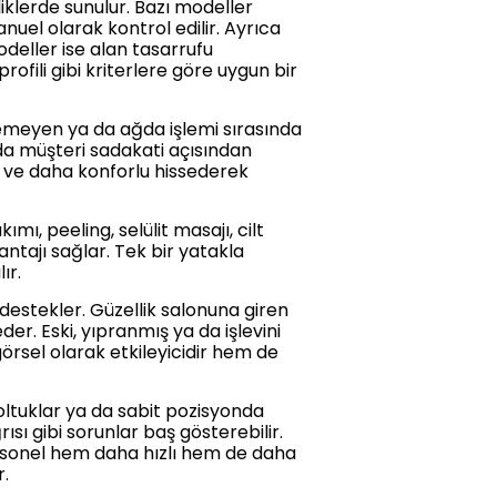
lliklerde sunulur. Bazı modeller
nuel olarak kontrol edilir. Ayrıca
odeller ise alan tasarrufu
ofili gibi kriterlere göre uygun bir
demeyen ya da ağda işlemi sırasında
da müşteri sadakati açısından
li ve daha konforlu hissederek
mı, peeling, selülit masajı, cilt
vantajı sağlar. Tek bir yatakla
ır.
 destekler. Güzellik salonuna giren
er. Eski, yıpranmış ya da işlevini
görsel olarak etkileyicidir hem de
koltuklar ya da sabit pozisyonda
sı gibi sorunlar baş gösterebilir.
ersonel hem daha hızlı hem de daha
r.