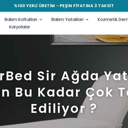
%100 YERLİ ÜRETİM - PEŞİN FİYATINA 3 TAKSİT
Bakım Koltukları
Bakım Yatakları
Kozmetik Demi
Karyolalar
rBed Sir Ağda Yat
n Bu Kadar Çok T
Ediliyor ?