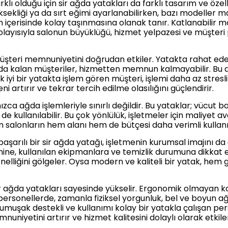
rklı olduğu için sir ağda yatakları da farklı tasarım ve öze
ksekliği ya da sırt eğimi ayarlanabilirken, bazı modeller ma
n içerisinde kolay taşınmasına olanak tanır. Katlanabilir m
layısıyla salonun büyüklüğü, hizmet yelpazesi ve müşteri pr
, müşteri memnuniyetini doğrudan etkiler. Yatakta rahat e
da kalan müşteriler, hizmetten memnun kalmayabilir. Bu 
 iyi bir yatakta işlem gören müşteri, işlemi daha az stres
artırır ve tekrar tercih edilme olasılığını güçlendirir.
ca ağda işlemleriyle sınırlı değildir. Bu yataklar; vücut bakı
 de kullanılabilir. Bu çok yönlülük, işletmeler için maliyet a
in salonların hem alanı hem de bütçesi daha verimli kullanıl
başarılı bir sir ağda yatağı, işletmenin kurumsal imajını da
nine, kullanılan ekipmanlara ve temizlik durumuna dikkat ed
nelliğini gölgeler. Oysa modern ve kaliteli bir yatak, hem 
 sir ağda yatakları sayesinde yükselir. Ergonomik olmayan 
rsonellerde, zamanla fiziksel yorgunluk, bel ve boyun ağrı
yumuşak destekli ve kullanımı kolay bir yatakla çalışan p
mnuniyetini artırır ve hizmet kalitesini dolaylı olarak etkile