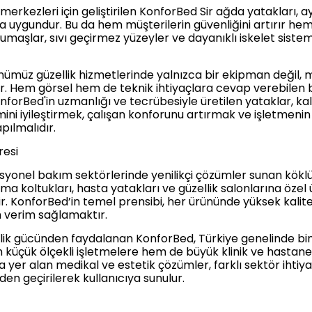
a merkezleri için geliştirilen KonforBed Sir ağda yatakları,
da uygundur. Bu da hem müşterilerin güvenliğini artırır hem 
 kumaşlar, sıvı geçirmez yüzeyler ve dayanıklı iskelet siste
ünümüz güzellik hizmetlerinde yalnızca bir ekipman değil,
ir. Hem görsel hem de teknik ihtiyaçlara cevap verebilen bu
nforBed'in uzmanlığı ve tecrübesiyle üretilen yataklar, ka
imini iyileştirmek, çalışan konforunu artırmak ve işletmeni
apılmalıdır.
resi
esyonel bakım sektörlerinde yenilikçi çözümler sunan köklü 
a koltukları, hasta yatakları ve güzellik salonlarına özel
tir. KonforBed’in temel prensibi, her ürününde yüksek kalit
m verim sağlamaktır.
slik gücünden faydalanan KonforBed, Türkiye genelinde b
m küçük ölçekli işletmelere hem de büyük klinik ve hastane
yer alan medikal ve estetik çözümler, farklı sektör ihtiyaçl
nden geçirilerek kullanıcıya sunulur.