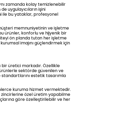
 aynı zamanda kolay temizlenebilir
de uygulayıcıların işini
mi ile bu yataklar, profesyonel
 müşteri memnuniyetinin ve işletme
 ürünler, konforlu ve hijyenik bir
liteyi ön planda tutan her işletme
n kurumsal imajını güçlendirmek için
bir üretici markadır. Özellikle
 ürünlerle sektörde güvenilen ve
e standartlarını estetik tasarımla
inlerce kuruma hizmet vermektedir.
 zincirlerine özel üretim yapabilme
arına göre özelleştirilebilir ve her