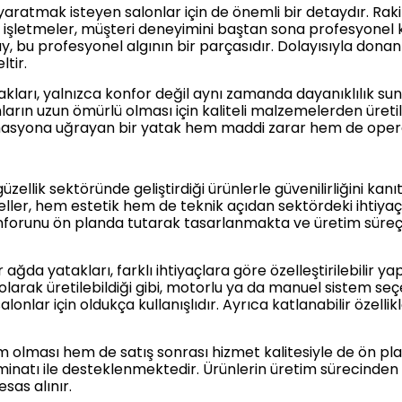
ı yaratmak isteyen salonlar için de önemli bir detaydır. Ra
n işletmeler, müşteri deneyimini baştan sona profesyonel 
y, bu profesyonel algının bir parçasıdır. Dolayısıyla donanım
tir.
takları, yalnızca konfor değil aynı zamanda dayanıklılık su
rın uzun ömürlü olması için kaliteli malzemelerden üretil
ormasyona uğrayan bir yatak hem maddi zarar hem de opera
üzellik sektöründe geliştirdiği ürünlerle güvenilirliğini kanıt
er, hem estetik hem de teknik açıdan sektördeki ihtiyaçl
onforunu ön planda tutarak tasarlanmakta ve üretim süreçl
ağda yatakları, farklı ihtiyaçlara göre özelleştirilebilir yap
l olarak üretilebildiği gibi, motorlu ya da manuel sistem se
lonlar için oldukça kullanışlıdır. Ayrıca katlanabilir özelli
im olması hem de satış sonrası hizmet kalitesiyle de ön pl
minatı ile desteklenmektedir. Ürünlerin üretim sürecinden
as alınır.