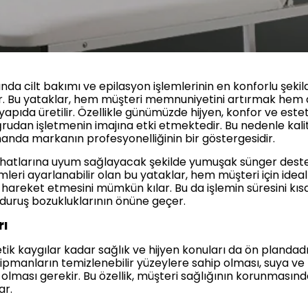
rında cilt bakımı ve epilasyon işlemlerinin en konforlu şekil
r. Bu yataklar, hem müşteri memnuniyetini artırmak hem 
yapıda üretilir. Özellikle günümüzde hijyen, konfor ve este
rudan işletmenin imajına etki etmektedir. Bu nedenle kalite
manda markanın profesyonelliğinin bir göstergesidir.
 hatlarına uyum sağlayacak şekilde yumuşak sünger destekli,
ümleri ayarlanabilir olan bu yataklar, hem müşteri için ide
areket etmesini mümkün kılar. Bu da işlemin süresini kısaltır
duruş bozukluklarının önüne geçer.
rı
ik kaygılar kadar sağlık ve hijyen konuları da ön plandad
ipmanların temizlenebilir yüzeylere sahip olması, suya ve
olması gerekir. Bu özellik, müşteri sağlığının korunmasınd
ar.