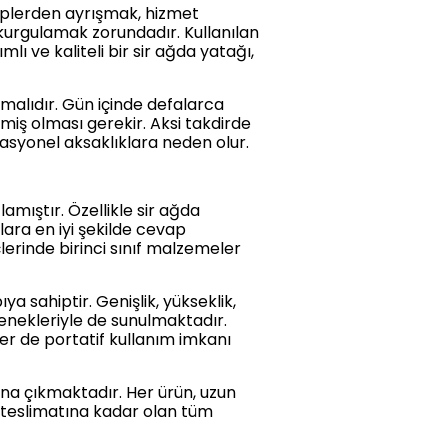
kiplerden ayrışmak, hizmet
kurgulamak zorundadır. Kullanılan
lı ve kaliteli bir sir ağda yatağı,
nmalıdır. Gün içinde defalarca
miş olması gerekir. Aksi takdirde
syonel aksaklıklara neden olur.
lamıştır. Özellikle sir ağda
ara en iyi şekilde cevap
erinde birinci sınıf malzemeler
ıya sahiptir. Genişlik, yükseklik,
çenekleriyle de sunulmaktadır.
kler de portatif kullanım imkanı
ana çıkmaktadır. Her ürün, uzun
 teslimatına kadar olan tüm