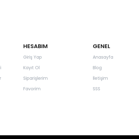
HESABIM
GENEL
Giriş Yap
Anasayfa
i
Kayıt Ol
Blog
r
Siparişlerim
İletişim
Favorim
SSS