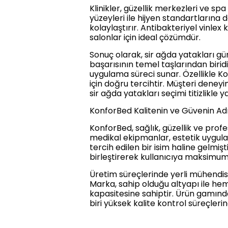
Klinikler, güzellik merkezleri ve sp
yüzeyleri ile hijyen standartlarına 
kolaylaştırır. Antibakteriyel vinlex
salonlar için ideal çözümdür.
Sonuç olarak, sir ağda yatakları g
başarısının temel taşlarından birid
uygulama süreci sunar. Özellikle Ko
için doğru tercihtir. Müşteri deney
sir ağda yatakları seçimi titizlikle y
KonforBed Kalitenin ve Güvenin Ad
KonforBed, sağlık, güzellik ve prof
medikal ekipmanlar, estetik uygulam
tercih edilen bir isim haline gelmiş
birleştirerek kullanıcıya maksimu
Üretim süreçlerinde yerli mühendi
Marka, sahip olduğu altyapı ile he
kapasitesine sahiptir. Ürün gamında 
biri yüksek kalite kontrol süreçleri