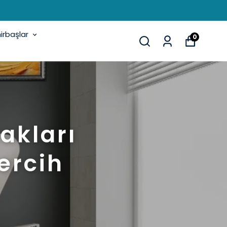
rbaşlar
0
akları
ercih