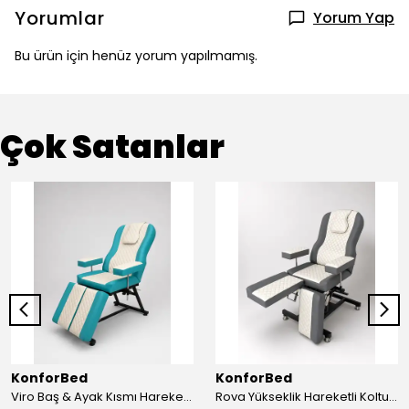
Yorumlar
Yorum Yap
Bu ürün için henüz yorum yapılmamış.
Çok Satanlar
KonforBed
KonforBed
Viro Baş & Ayak Kısmı Hareketli Koltuk Çift Bacaklı
Rova Yükseklik Hareketli Koltuk (Hidrolik) Beyaz-Gri