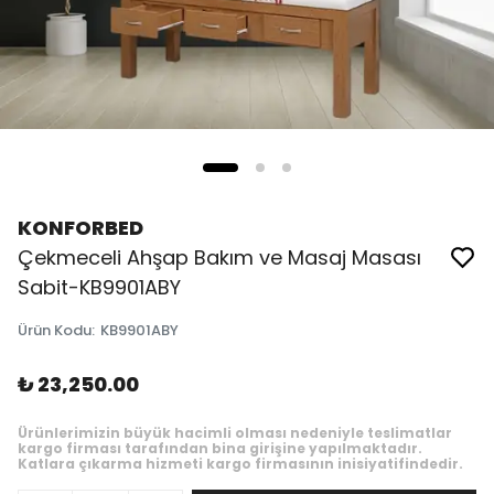
KONFORBED
Çekmeceli Ahşap Bakım ve Masaj Masası
Sabit-KB9901ABY
Ürün Kodu
:
KB9901ABY
₺ 23,250.00
Ürünlerimizin büyük hacimli olması nedeniyle teslimatlar
kargo firması tarafından bina girişine yapılmaktadır.
Katlara çıkarma hizmeti kargo firmasının inisiyatifindedir.