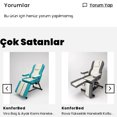
Yorumlar
Yorum Yap
Bu ürün için henüz yorum yapılmamış.
Çok Satanlar
KonforBed
KonforBed
Viro Baş & Ayak Kısmı Hareketli Koltuk Çift Bacaklı
Rova Yükseklik Hareketli Koltuk (Hidrolik) Beyaz-Gri