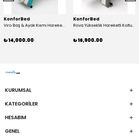
KonforBed
KonforBed
Viro Baş & Ayak Kısmı Hareketli Koltuk Çift Bacaklı
Rova Yükseklik Hareketli Koltuk (Hidrolik) Beyaz-Gri
₺ 14,000.00
₺ 16,900.00
KURUMSAL
KATEGORİLER
HESABIM
GENEL