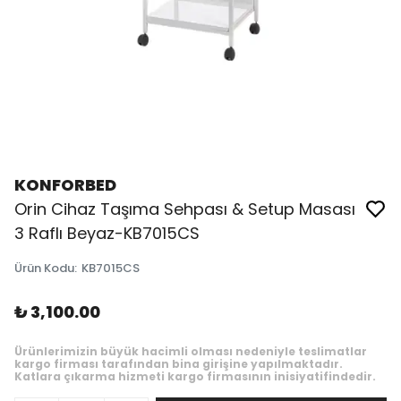
KONFORBED
Orin Cihaz Taşıma Sehpası & Setup Masası
3 Raflı Beyaz-KB7015CS
Ürün Kodu
:
KB7015CS
₺ 3,100.00
Ürünlerimizin büyük hacimli olması nedeniyle teslimatlar
kargo firması tarafından bina girişine yapılmaktadır.
Katlara çıkarma hizmeti kargo firmasının inisiyatifindedir.