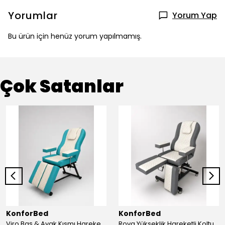
Yorumlar
Yorum Yap
Bu ürün için henüz yorum yapılmamış.
Çok Satanlar
KonforBed
KonforBed
Viro Baş & Ayak Kısmı Hareketli Koltuk Çift Bacaklı
Rova Yükseklik Hareketli Koltuk (Hidrolik) Beyaz-Gri