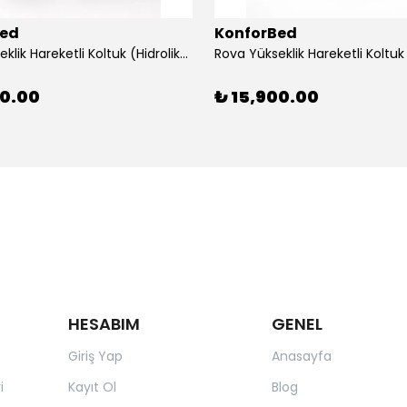
Bed
KonforBed
Rova Yükseklik Hareketli Koltuk (Hidrolik) Beyaz-Gri
00.00
₺ 15,900.00
HESABIM
GENEL
Giriş Yap
Anasayfa
i
Kayıt Ol
Blog