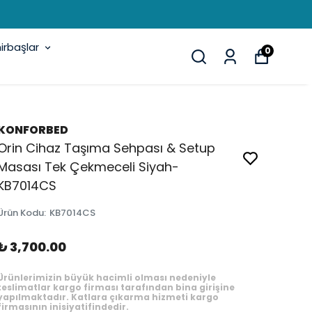
rbaşlar
0
KONFORBED
Orin Cihaz Taşıma Sehpası & Setup
Masası Tek Çekmeceli Siyah-
KB7014CS
Ürün Kodu
:
KB7014CS
₺ 3,700.00
Ürünlerimizin büyük hacimli olması nedeniyle
teslimatlar kargo firması tarafından bina girişine
yapılmaktadır. Katlara çıkarma hizmeti kargo
firmasının inisiyatifindedir.