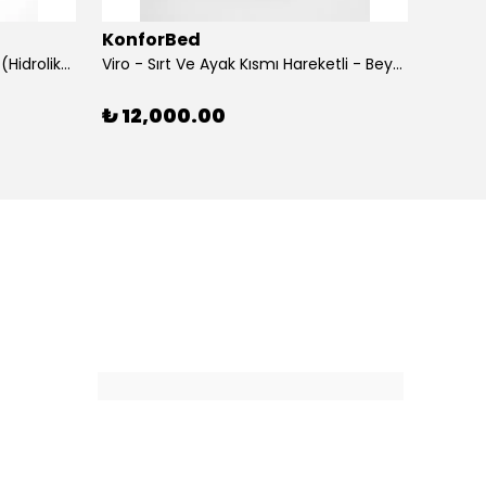
KonforBed
Konf
Rova Yükseklik Hareketli Koltuk (Hidrolik) Beyaz
Viro - Sırt Ve Ayak Kısmı Hareketli - Beyaz
₺ 12,000.00
₺ 15