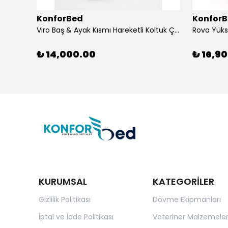
KonforBed
Konfor
Viro Baş & Ayak Kısmı Hareketli Koltuk Çift Bacaklı
₺ 14,000.00
₺ 16,9
KURUMSAL
KATEGORİLER
Gizlilik Politikası
Dövme Ekipmanları
İptal ve İade Politikası
Veteriner Malzemeler