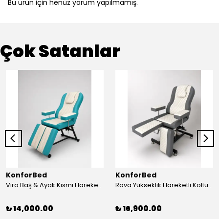
Bu ürün için henüz yorum yapılmamış.
Çok Satanlar
KonforBed
KonforBed
Viro Baş & Ayak Kısmı Hareketli Koltuk Çift Bacaklı
Rova Yükseklik Hareketli Koltuk (Hidrolik) Beyaz-Gri
₺ 14,000.00
₺ 16,900.00