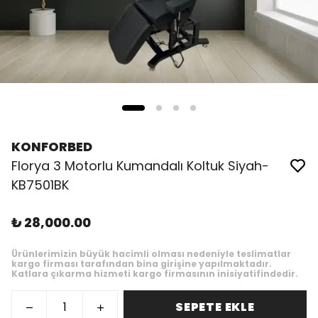
KONFORBED
Florya 3 Motorlu Kumandalı Koltuk Siyah-
KB7501BK
₺ 28,000.00
Ürünlerimizin büyük hacimli olması nedeniyle teslimatlar
kargo firması tarafından bina girişine yapılmaktadır.
Katlara çıkarma hizmeti kargo firmasının inisiyatifindedir.
SEPETE EKLE