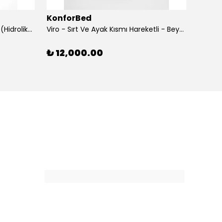
KonforBed
Konf
Rova Yükseklik Hareketli Koltuk (Hidrolik) Beyaz
Viro - Sırt Ve Ayak Kısmı Hareketli - Beyaz
₺ 12,000.00
₺ 15