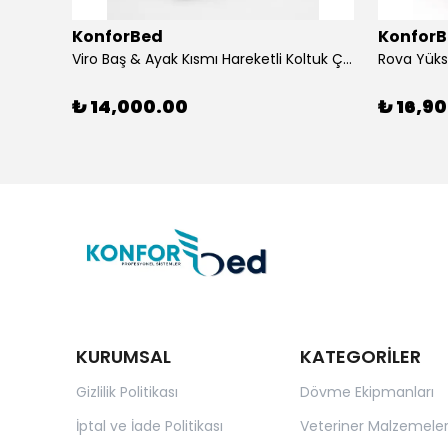
KonforBed
Konfor
Viro Baş & Ayak Kısmı Hareketli Koltuk Çift Bacaklı
₺ 14,000.00
₺ 16,9
KURUMSAL
KATEGORİLER
Gizlilik Politikası
Dövme Ekipmanları
İptal ve İade Politikası
Veteriner Malzemeler