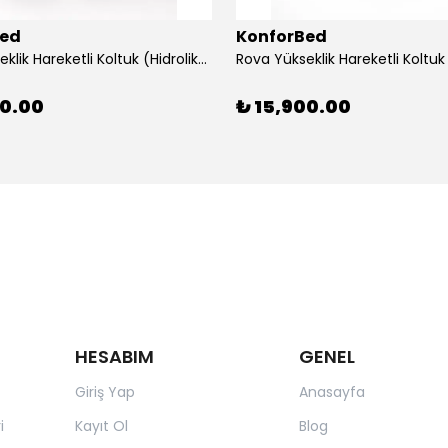
Bed
KonforBed
Rova Yükseklik Hareketli Koltuk (Hidrolik) Beyaz-Gri
00.00
₺ 15,900.00
HESABIM
GENEL
Giriş Yap
Anasayfa
i
Kayıt Ol
Blog