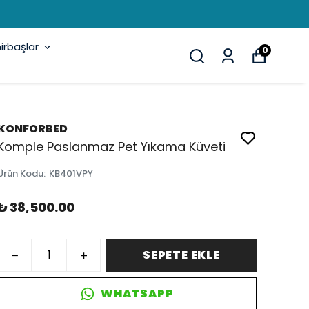
rbaşlar
0
KONFORBED
Komple Paslanmaz Pet Yıkama Küveti
Ürün Kodu
:
KB401VPY
₺ 38,500.00
SEPETE EKLE
WHATSAPP