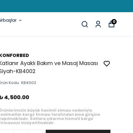
rbaşlar
0
KONFORBED
Katlanır Ayaklı Bakım ve Masaj Masası
Siyah-KB4002
Ürün Kodu
:
KB4002
₺ 4,500.00
Ürünlerimizin büyük hacimli olması nedeniyle
teslimatlar kargo firması tarafından bina girişine
yapılmaktadır. Katlara çıkarma hizmeti kargo
firmasının inisiyatifindedir.