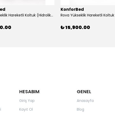
Bed
KonforBed
Rova Yükseklik Hareketli Koltuk (Hidrolik) Beyaz-Gri
00.00
₺ 15,900.00
HESABIM
GENEL
Giriş Yap
Anasayfa
i
Kayıt Ol
Blog