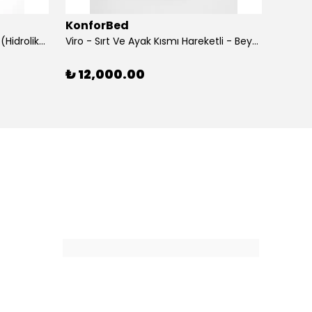
KonforBed
Konf
Rova Yükseklik Hareketli Koltuk (Hidrolik) Beyaz
Viro - Sırt Ve Ayak Kısmı Hareketli - Beyaz
₺ 12,000.00
₺ 15