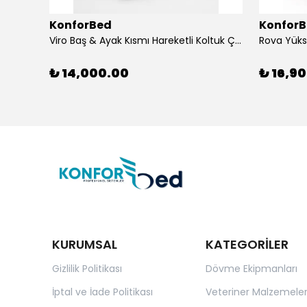
KonforBed
Konfor
Viro Baş & Ayak Kısmı Hareketli Koltuk Çift Bacaklı
₺ 14,000.00
₺ 16,9
KURUMSAL
KATEGORİLER
Gizlilik Politikası
Dövme Ekipmanları
İptal ve İade Politikası
Veteriner Malzemeler