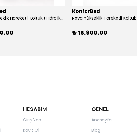
Bed
KonforBed
Rova Yükseklik Hareketli Koltuk (Hidrolik) Beyaz-Gri
00.00
₺ 15,900.00
HESABIM
GENEL
Giriş Yap
Anasayfa
i
Kayıt Ol
Blog