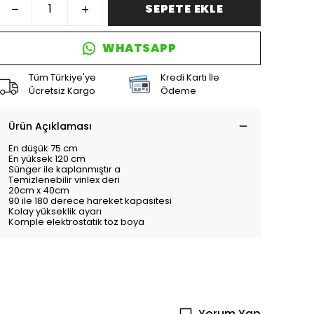
SEPETE EKLE
WHATSAPP
Tüm Türkiye'ye
Kredi Kartı İle
Ücretsiz Kargo
Ödeme
Ürün Açıklaması
En düşük 75 cm
En yüksek 120 cm
Sünger ile kaplanmıştır a
Temizlenebilir vinlex deri
20cm x 40cm
90 ile 180 derece hareket kapasitesi
Kolay yükseklik ayarı
Komple elektrostatik toz boya
Yorum Yap