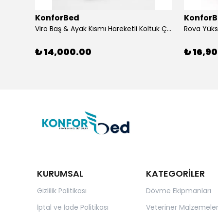
KonforBed
Konfor
Viro Baş & Ayak Kısmı Hareketli Koltuk Çift Bacaklı
₺ 14,000.00
₺ 16,9
KURUMSAL
KATEGORİLER
Gizlilik Politikası
Dövme Ekipmanları
İptal ve İade Politikası
Veteriner Malzemeler