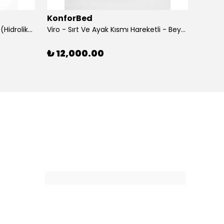
KonforBed
Konf
Rova Yükseklik Hareketli Koltuk (Hidrolik) Beyaz
Viro - Sırt Ve Ayak Kısmı Hareketli - Beyaz
₺ 12,000.00
₺ 15