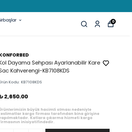
rbaşlar
0
KONFORBED
Kol Dayama Sehpası Ayarlanabilir Kare
Sac Kahverengi-KB7108KDS
Ürün Kodu
:
KB7108KDS
₺ 2,650.00
Ürünlerimizin büyük hacimli olması nedeniyle
teslimatlar kargo firması tarafından bina girişine
yapılmaktadır. Katlara çıkarma hizmeti kargo
firmasının inisiyatifindedir.