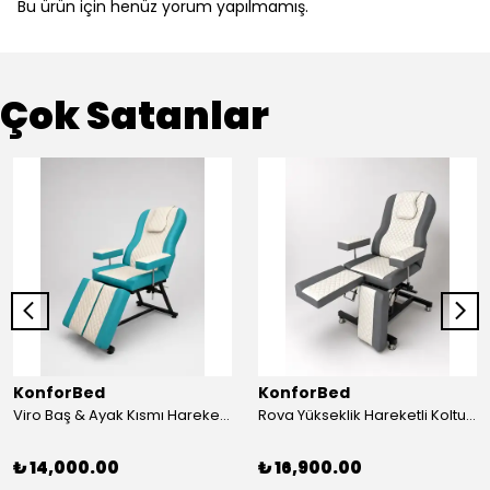
Bu ürün için henüz yorum yapılmamış.
Çok Satanlar
KonforBed
KonforBed
Viro Baş & Ayak Kısmı Hareketli Koltuk Çift Bacaklı
Rova Yükseklik Hareketli Koltuk (Hidrolik) Beyaz-Gri
₺ 14,000.00
₺ 16,900.00