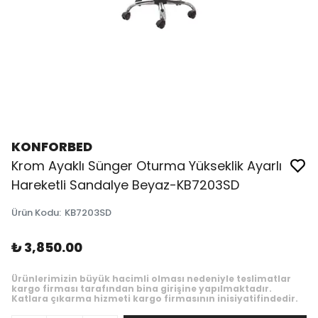
KONFORBED
Krom Ayaklı Sünger Oturma Yükseklik Ayarlı
Hareketli Sandalye Beyaz-KB7203SD
Ürün Kodu
:
KB7203SD
₺ 3,850.00
Ürünlerimizin büyük hacimli olması nedeniyle teslimatlar
kargo firması tarafından bina girişine yapılmaktadır.
Katlara çıkarma hizmeti kargo firmasının inisiyatifindedir.