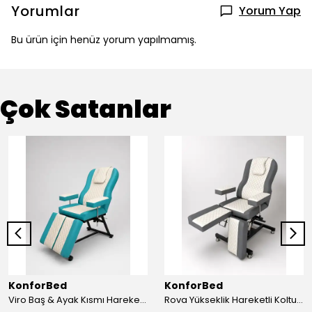
Yorumlar
Yorum Yap
Bu ürün için henüz yorum yapılmamış.
Çok Satanlar
KonforBed
KonforBed
Viro Baş & Ayak Kısmı Hareketli Koltuk Çift Bacaklı
Rova Yükseklik Hareketli Koltuk (Hidrolik) Beyaz-Gri