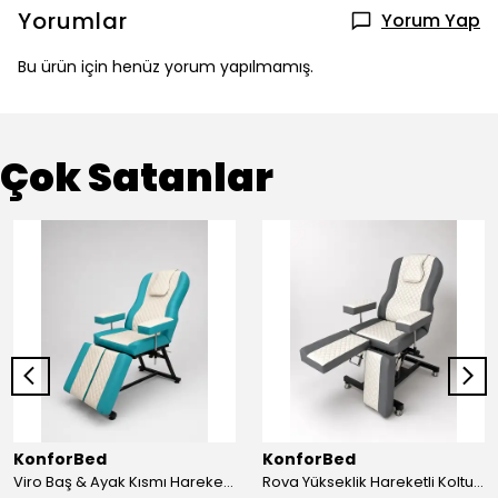
Yorumlar
Yorum Yap
Bu ürün için henüz yorum yapılmamış.
Çok Satanlar
KonforBed
KonforBed
Viro Baş & Ayak Kısmı Hareketli Koltuk Çift Bacaklı
Rova Yükseklik Hareketli Koltuk (Hidrolik) Beyaz-Gri