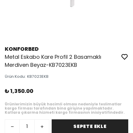
KONFORBED
Metal Eskabo Kare Profil 2 Basamaklı
Merdiven Beyaz-KB7023EKB
Ürün Kodu
:
KB7023EKB
₺ 1,350.00
Ürünlerimizin büyük hacimli olması nedeniyle teslimatlar
kargo firması tarafından bina girişine yapılmaktadır.
Katlara çıkarma hizmeti kargo firmasının inisiyatifindedir.
SEPETE EKLE