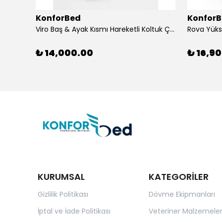
KonforBed
Konfor
Viro Baş & Ayak Kısmı Hareketli Koltuk Çift Bacaklı
₺ 14,000.00
₺ 16,9
KURUMSAL
KATEGORİLER
Gizlilik Politikası
Dövme Ekipmanları
İptal ve İade Politikası
Veteriner Malzemeler