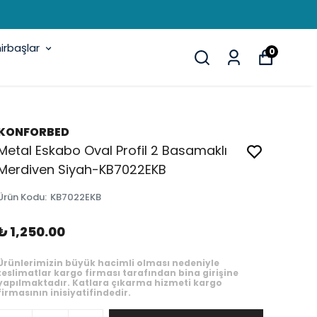
rbaşlar
0
KONFORBED
Metal Eskabo Oval Profil 2 Basamaklı
Merdiven Siyah-KB7022EKB
Ürün Kodu
:
KB7022EKB
₺ 1,250.00
Ürünlerimizin büyük hacimli olması nedeniyle
teslimatlar kargo firması tarafından bina girişine
yapılmaktadır. Katlara çıkarma hizmeti kargo
firmasının inisiyatifindedir.