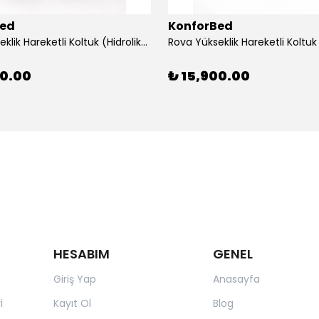
Bed
KonforBed
Rova Yükseklik Hareketli Koltuk (Hidrolik) Beyaz-Gri
00.00
₺ 15,900.00
HESABIM
GENEL
Giriş Yap
Anasayfa
i
Kayıt Ol
Blog