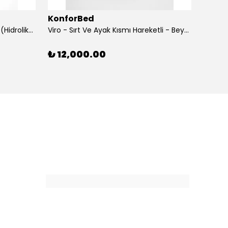
KonforBed
Konf
Rova Yükseklik Hareketli Koltuk (Hidrolik) Beyaz
Viro - Sırt Ve Ayak Kısmı Hareketli - Beyaz
₺ 12,000.00
₺ 15