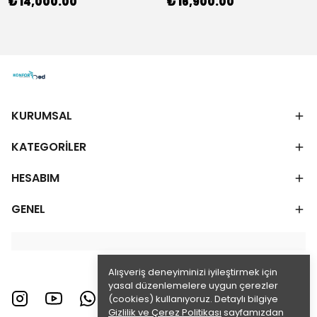
₺ 14,000.00
₺ 16,900.00
KURUMSAL
KATEGORİLER
HESABIM
GENEL
Alışveriş deneyiminizi iyileştirmek için
yasal düzenlemelere uygun çerezler
(cookies) kullanıyoruz. Detaylı bilgiye
Gizlilik ve Çerez Politikası
sayfamızdan