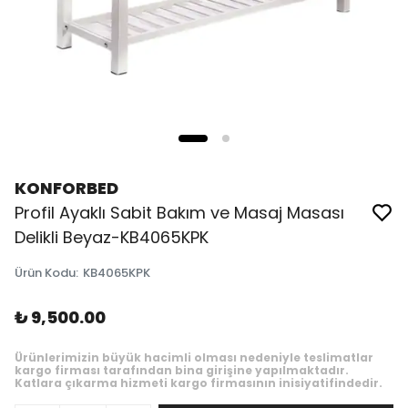
KONFORBED
Profil Ayaklı Sabit Bakım ve Masaj Masası
Delikli Beyaz-KB4065KPK
Ürün Kodu
:
KB4065KPK
₺ 9,500.00
Ürünlerimizin büyük hacimli olması nedeniyle teslimatlar
kargo firması tarafından bina girişine yapılmaktadır.
Katlara çıkarma hizmeti kargo firmasının inisiyatifindedir.