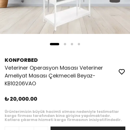
KONFORBED
Veteriner Operasyon Masası Veteriner
Ameliyat Masası Çekmeceli Beyaz-
KB10206VAO
₺ 20,000.00
Ürünlerimizin büyük hacimli olması nedeniyle teslimatlar
kargo firması tarafından bina girişine yapılmaktadır.
Katlara çıkarma hizmeti kargo firmasının inisiyatifindedir.