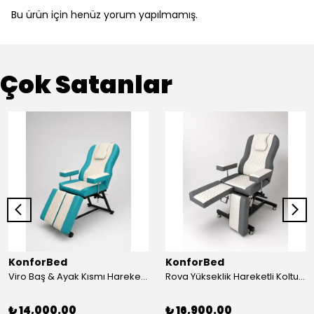
Bu ürün için henüz yorum yapılmamış.
Çok Satanlar
KonforBed
KonforBed
Viro Baş & Ayak Kısmı Hareketli Koltuk Çift Bacaklı
Rova Yükseklik Hareketli Koltuk (Hidrolik) Beyaz-Gri
₺ 14,000.00
₺ 16,900.00