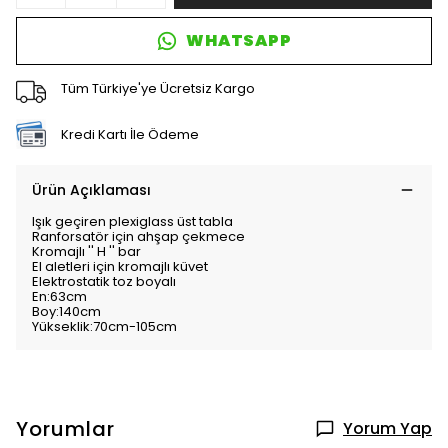
WHATSAPP
Tüm Türkiye'ye Ücretsiz Kargo
Kredi Kartı İle Ödeme
Ürün Açıklaması
Işık geçiren plexiglass üst tabla
Ranforsatör için ahşap çekmece
Kromajlı '' H '' bar
El aletleri için kromajlı küvet
Elektrostatik toz boyalı
En:63cm
Boy:140cm
Yükseklik:70cm-105cm
Yorumlar
Yorum Yap