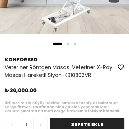
KONFORBED
Veteriner Röntgen Masası Veteriner X-Ray
Masası Hareketli Siyah-KB10303VR
₺ 36,000.00
Ürünlerimizin büyük hacimli olması nedeniyle teslimatlar
kargo firması tarafından bina girişine yapılmaktadır.
Katlara çıkarma hizmeti kargo firmasının inisiyatifindedir.
SEPETE EKLE