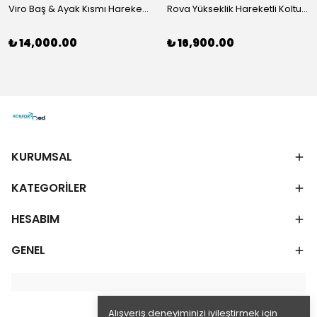
Viro Baş & Ayak Kısmı Hareketli Koltuk Çift Bacaklı
Rova Yükseklik Hareketli Koltuk (Hidrolik) Beyaz-Gri
₺ 14,000.00
₺ 16,900.00
KURUMSAL
KATEGORİLER
HESABIM
GENEL
Alışveriş deneyiminizi iyileştirmek için