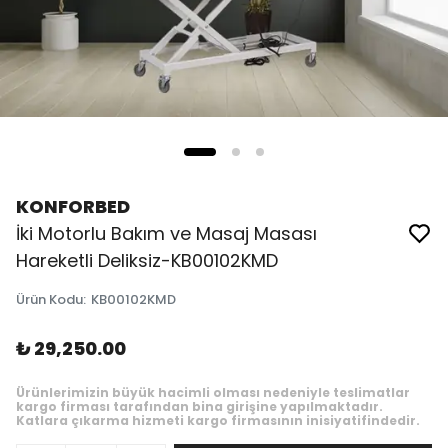
KONFORBED
İki Motorlu Bakım ve Masaj Masası
Hareketli Deliksiz-KB00102KMD
Ürün Kodu
:
KB00102KMD
₺ 29,250.00
Ürünlerimizin büyük hacimli olması nedeniyle teslimatlar
kargo firması tarafından bina girişine yapılmaktadır.
Katlara çıkarma hizmeti kargo firmasının inisiyatifindedir.